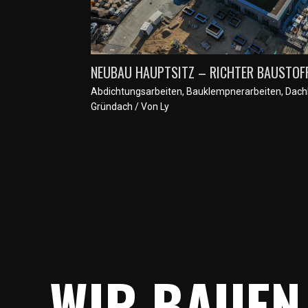
NEUBAU HAUPTSITZ – RICHTER BAUSTOFF
Abdichtungsarbeiten
,
Bauklempnerarbeiten
,
Dach
Gründach
/ Von
Ly
WIR BAUEN