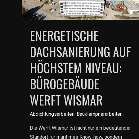
ENERGETISCHE
DACHSANIERUNG AUF
HÖCHSTEM NIVEAU:
BÜROGEBÄUDE
WERFT WISMAR
Abdichtungsarbeiten
,
Bauklempnerarbeiten
Die Werft Wismar ist nicht nur ein bedeutender
Standort für maritimes Know-how, sondern