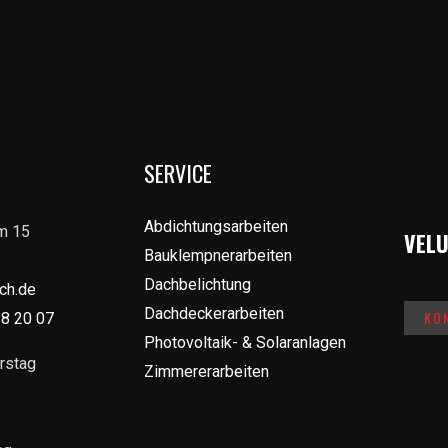
SERVICE
Abdichtungsarbeiten
m 15
VELU
Bauklempnerarbeiten
Dachbelichtung
ach.de
Dachdeckerarbeiten
KO
28 20 07
Photovoltaik- & Solaranlagen
rstag
Zimmererarbeiten